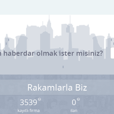
 haberdar olmak ister misiniz?
Rakamlarla Biz
3539
0
kayıtlı firma
ilan