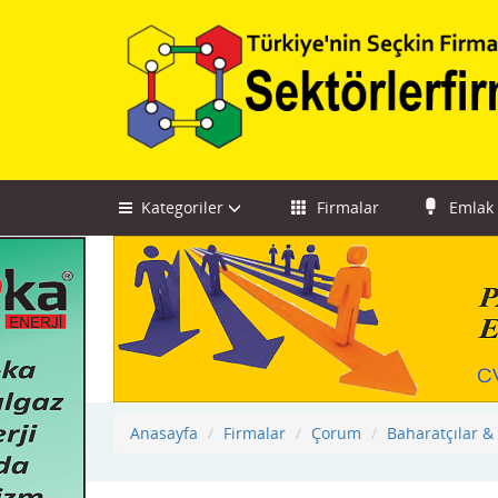
Kategoriler
Firmalar
Emlak
Anasayfa
Firmalar
Çorum
Baharatçılar & 