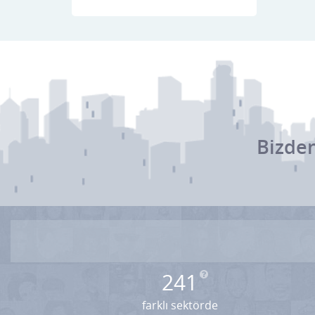
Alışveriş Merkezleri
Altın & Gümüş
Ambalaj & Paketleme
Anaokulu & Kreş
Antika & Eski Eşya
Bizden
Arı & Arıcılık Malzemeleri
Asansör Servis & Satış
Askeri Malzeme
Av Malzemeleri & Silahçılık
Avukat & Hukuk
241
Danışmanlık
farklı sektörde
Ayakkabı & Çanta & Deri