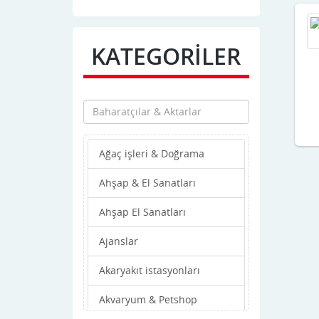
Laçin
Mecitözü
KATEGORİLER
Merkez
Oguzlar
Ortaköy
Ağaç işleri & Doğrama
Osmancik
Ahşap & El Sanatları
Sungurlu
Ahşap El Sanatları
Ugurludag
Ajanslar
Akaryakıt istasyonları
Akvaryum & Petshop