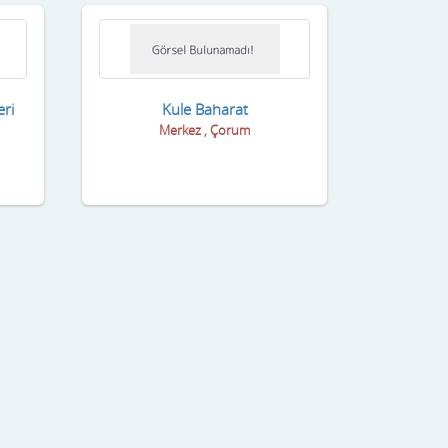
eri
Kule Baharat
Merkez , Çorum