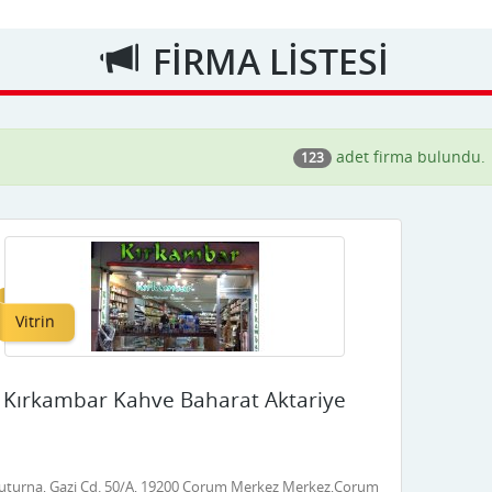
FİRMA LİSTESİ
adet firma bulundu.
123
Vitrin
Kırkambar Kahve Baharat Aktariye
uturna, Gazi Cd. 50/A, 19200 Çorum Merkez Merkez,Çorum