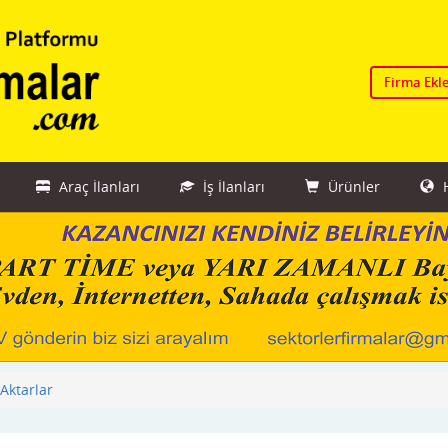
Firma Ekl
Araç İlanları
İş İlanları
Ürünler
H
Aktarlar