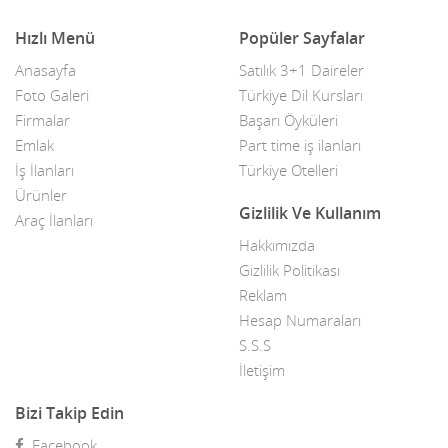
Denizcilik & Gemicilik
Rize
Hızlı Menü
Popüler Sayfalar
Depo & Antrepo & Ambar
Sakarya
Anasayfa
Satılık 3+1 Daireler
Deri & Deri Ürünleri
Foto Galeri
Türkiye Dil Kursları
Samsun
Firmalar
Başarı Öyküleri
Dershaneler
Şanlıurfa
Emlak
Part time iş ilanları
İş İlanları
Türkiye Otelleri
Dikiş & Nakış Makinaları
Siirt
Ürünler
Gizlilik Ve Kullanım
Diş Hekimleri
Araç İlanları
Sinop
Hakkımızda
Doğa Sporları & Spor Malzemeleri
Sivas
Gizlilik Politikası
Reklam
Doğalgaz & Sanayi Gazları
Şırnak
Hesap Numaraları
Dondurma & Dondurma Yan Ürünleri
Tekirdağ
S.S.S
İletişim
Dönerciler
Tokat
Bizi Takip Edin
Düğün Salonları
Trabzon
Facebook