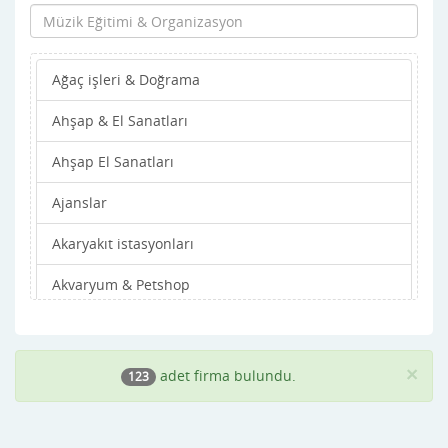
Artvin
Aydın
Ağaç işleri & Doğrama
Balıkesir
Ahşap & El Sanatları
Bartın
Ahşap El Sanatları
Batman
Ajanslar
Bayburt
Akaryakıt istasyonları
Bilecik
Akvaryum & Petshop
Bingöl
Alışveriş Merkezleri
Bitlis
Altın & Gümüş
Bolu
×
adet firma bulundu.
123
Ambalaj & Paketleme
Burdur