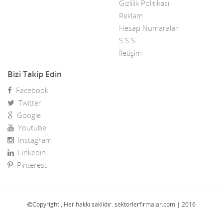
Gizlilik Politikası
Ev Tekstil Firmaları
Reklam
Hesap Numaraları
Film Müzik & Oyun
S.S.S
Firma Rehberi Scripti
İletişim
Fırınlar & Pide Salonları
Bizi Takip Edin
Facebook
Fotoğrafçılar & Fotoğrafçı ürünleri
Twitter
Fuar & Organizasyon
Google
Youtube
Galericiler
Instagram
Gelinlik imalat, Dikim, Satış
Linkedin
Pinterest
Giyim & Aksesuar
Gıda imalatçıları
Copyright , Her hakkı saklidır. sektorlerfirmalar.com | 2016
Gıda Market & Gıda Toptan