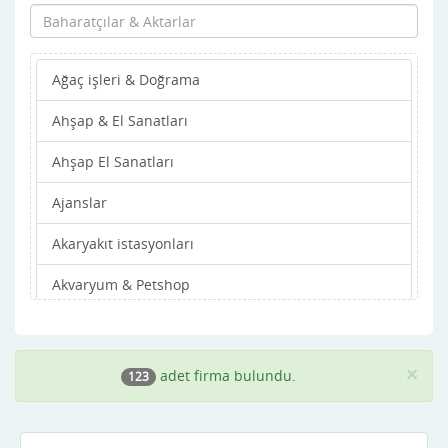
Artvin
Aydın
Ağaç işleri & Doğrama
Balıkesir
Ahşap & El Sanatları
Bartın
Ahşap El Sanatları
Batman
Ajanslar
Bayburt
Akaryakıt istasyonları
Bilecik
Akvaryum & Petshop
Bingöl
Alışveriş Merkezleri
Bitlis
Altın & Gümüş
Bolu
×
adet firma bulundu.
123
Ambalaj & Paketleme
Burdur