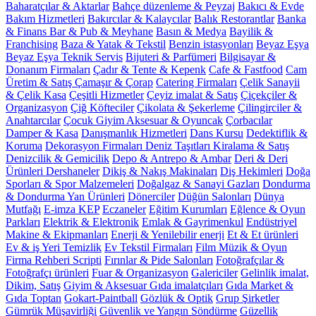
Baharatçılar & Aktarlar
Bahçe düzenleme & Peyzaj
Bakıcı & Evde
Bakım Hizmetleri
Bakırcılar & Kalaycılar
Balık Restorantlar
Banka
& Finans
Bar & Pub & Meyhane
Basın & Medya
Bayilik &
Franchising
Baza & Yatak & Tekstil
Benzin istasyonları
Beyaz Eşya
Beyaz Eşya Teknik Servis
Bijuteri & Parfümeri
Bilgisayar &
Donanım Firmaları
Çadır & Tente & Kepenk
Cafe & Fastfood
Cam
Üretim & Satış
Çamaşır & Çorap
Catering Firmaları
Çelik Sanayii
& Çelik Kasa
Çeşitli Hizmetler
Çeyiz imalat & Satış
Çiçekçiler &
Organizasyon
Çiğ Köfteciler
Çikolata & Şekerleme
Çilingirciler &
Anahtarcılar
Çocuk Giyim Aksesuar & Oyuncak
Çorbacılar
Damper & Kasa
Danışmanlık Hizmetleri
Dans Kursu
Dedektiflik &
Koruma
Dekorasyon Firmaları
Deniz Taşıtları Kiralama & Satış
Denizcilik & Gemicilik
Depo & Antrepo & Ambar
Deri & Deri
Ürünleri
Dershaneler
Dikiş & Nakış Makinaları
Diş Hekimleri
Doğa
Sporları & Spor Malzemeleri
Doğalgaz & Sanayi Gazları
Dondurma
& Dondurma Yan Ürünleri
Dönerciler
Düğün Salonları
Dünya
Mutfağı
E-imza KEP
Eczaneler
Eğitim Kurumları
Eğlence & Oyun
Parkları
Elektrik & Elektronik
Emlak & Gayrimenkul
Endüstriyel
Makine & Ekipmanları
Enerji & Yenilebilir enerji
Et & Et ürünleri
Ev & iş Yeri Temizlik
Ev Tekstil Firmaları
Film Müzik & Oyun
Firma Rehberi Scripti
Fırınlar & Pide Salonları
Fotoğrafçılar &
Fotoğrafçı ürünleri
Fuar & Organizasyon
Galericiler
Gelinlik imalat,
Dikim, Satış
Giyim & Aksesuar
Gıda imalatçıları
Gıda Market &
Gıda Toptan
Gokart-Paintball
Gözlük & Optik
Grup Şirketler
Gümrük Müşavirliği
Güvenlik ve Yangın Söndürme
Güzellik