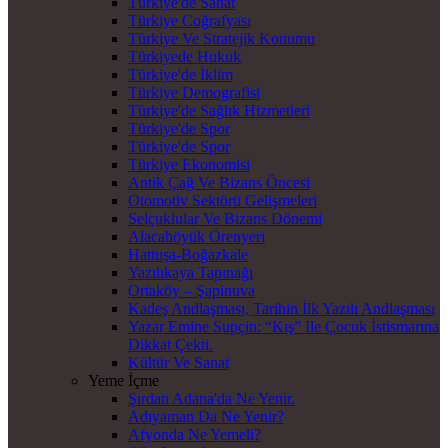
Türkiye'de Sanat
Türkiye Coğrafyası
Türkiye Ve Stratejik Konumu
Türkiyede Hukuk
Türkiye'de İklim
Türkiye Demografisi
Türkiye'de Sağlık Hizmetleri
Türkiye'de Spor
Türkiye'de Spor
Türkiye Ekonomisi
Antik Çağ Ve Bizans Öncesi
Otomotiv Sektörü Gelişmeleri
Selçuklular Ve Bizans Dönemi
Alacahöyük Örenyeri
Hattuşa-Boğazkale
Yazılıkaya Tapınağı
Ortaköy – Şapinuva
Kadeş Andlaşması, Tarihin İlk Yazılı Andlaşması
Yazar Emine Supçin: “Kış” Ile Çocuk İstismarına
Dikkat Çekti.
Kültür Ve Sanat
Yeme İçme
Şırdan Adana'da Ne Yenir.
Adıyaman Da Ne Yenir?
Afyonda Ne Yemeli?