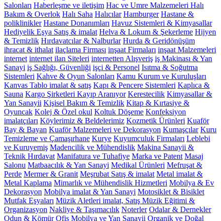
Salonları
Haberleşme ve iletişim
Hac ve Umre Malzemeleri
Halı
Bakım & Overlok
Halı Saha
Halıcılar
Hamburger
Hastane &
poliklinikler
Hastane Donanımları
Havuz Sistemleri & Kimyasallar
Hediyelik Eşya Satış & imalat
Helva & Lokum & Şekerleme
Hijyen
& Temizlik
Hırdavatcılar & Nalburlar
Hurda & Geridönüşüm
ihracat & ithalat
ilaçlama Firması
inşaat Firmaları
inşaat Malzemeleri
internet
internet ilan Siteleri
internetten Alışveriş
iş Makinası & Yan
Sanayi
iş Sağlığı, Güvenliği
işçi & Personel
Isıtma & Soğutma
Sistemleri
Kahve & Oyun Salonları
Kamu Kurum ve Kuruluşları
Kanvas Tablo imalat & satış
Kapı & Pencere Sistemleri
Kaplıca &
Sauna
Kargo Şirketleri
Kayıp Aranıyor
Kerestecilik
Kimyasallar &
Yan Sanayii
Kişisel Bakım & Temizlik
Kitap & Kırtasiye &
Oyuncak
Kolej & Özel okul
Koltuk Döşeme
Konfeksiyon
imalatçıları
Köylerimiz & Beldelerimiz
Kozmetik Ürünleri
Kuaför
Bay & Bayan
Kuaför Malzemeleri ve Dekorasyon
Kumaşçılar
Kuru
Temizleme ve Çamaşırhane
Kurye
Kuyumculuk Firmaları
Leblebi
ve Kuruyemiş
Madencilik ve Mühendislik
Makina Sanayii &
Teknik Hırdavat
Manifatura ve Tuhafiye
Marka ve Patent
Masaj
Salonu
Matbaacılık & Yan Sanayi
Medikal Ürünleri
Mefruşat &
Perde
Mermer & Granit
Meşrubat Satış & imalat
Metal imalat &
Metal Kaplama
Mimarlık ve Mühendislik Hizmetleri
Mobilya & Ev
Dekorasyon
Mobilya imalat & Yan Sanayi
Motosiklet & Bisiklet
Mutfak Eşyaları
Müzik Aletleri imalat, Satış
Müzik Eğitimi &
Organizasyon
Nakliye & Taşımacılık
Noterler
Odalar & Dernekler
Odun & Kömür
Ofis Mobilya ve Yan Sanayii
Organik ve Doğal