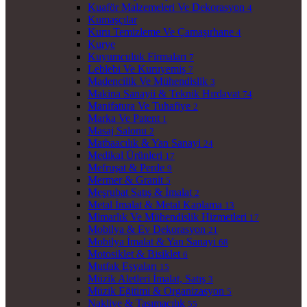
Kuaför Malzemeleri Ve Dekorasyon
4
Kumaşçılar
Kuru Temizleme Ve Çamaşırhane
4
Kurye
Kuyumculuk Firmaları
7
Leblebi Ve Kuruyemiş
7
Madencilik Ve Mühendislik
3
Makina Sanayii & Teknik Hırdavat
74
Manifatura Ve Tuhafiye
2
Marka Ve Patent
1
Masaj Salonu
2
Matbaacılık & Yan Sanayi
24
Medikal Ürünleri
17
Mefruşat & Perde
9
Mermer & Granit
5
Meşrubat Satış & İmalat
2
Metal İmalat & Metal Kaplama
13
Mimarlık Ve Mühendislik Hizmetleri
17
Mobilya & Ev Dekorasyon
21
Mobilya İmalat & Yan Sanayi
68
Motosiklet & Bisiklet
6
Mutfak Eşyaları
15
Müzik Aletleri İmalat, Satış
3
Müzik Eğitimi & Organizasyon
5
Nakliye & Taşımacılık
55