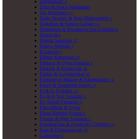
Dershaneler
4
Dikiş & Nakış Makinaları
Diş Hekimleri
11
Doğa Sporları & Spor Malzemeleri
3
Doğalgaz & Sanayi Gazları
14
Dondurma & Dondurma Yan Ürünleri
4
Dönerciler
Düğün Salonları
17
Dünya Mutfağı
3
Eczaneler
1
Eğitim Kurumları
22
Eğlence & Oyun Parkları
3
Elektrik & Elektronik
48
Emlak & Gayrimenkul
40
Endüstriyel Makine & Ekipmanları
14
Enerji & Yenilebilir Enerji
17
Et & Et Ürünleri
14
Ev & İş Yeri Temizlik
6
Ev Tekstil Firmaları
5
Film Müzik & Oyun
Firma Rehberi Scripti
2
Fırınlar & Pide Salonları
5
Fotoğrafçılar & Fotoğrafçı Ürünleri
13
Fuar & Organizasyon
33
Galericiler
1