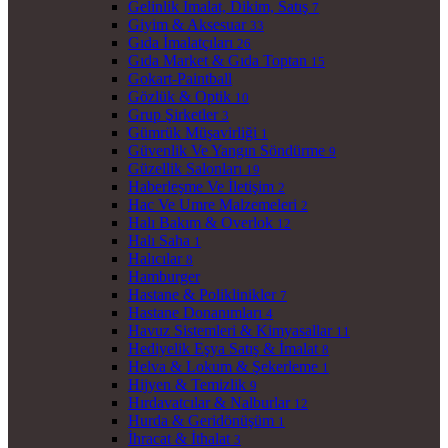
Gelinlik İmalat, Dikim, Satış
7
Giyim & Aksesuar
33
Gıda İmalatçıları
26
Gıda Market & Gıda Toptan
15
Gokart-Paintball
Gözlük & Optik
10
Grup Şirketler
3
Gümrük Müşavirliği
1
Güvenlik Ve Yangın Söndürme
9
Güzellik Salonları
19
Haberleşme Ve İletişim
2
Hac Ve Umre Malzemeleri
2
Halı Bakım & Overlok
12
Halı Saha
1
Halıcılar
8
Hamburger
Hastane & Poliklinikler
7
Hastane Donanımları
4
Havuz Sistemleri & Kimyasallar
11
Hediyelik Eşya Satış & İmalat
8
Helva & Lokum & Şekerleme
1
Hijyen & Temizlik
9
Hırdavatcılar & Nalburlar
12
Hurda & Geridönüşüm
1
İhracat & İthalat
3