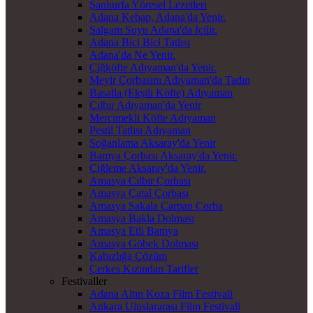
Şanlıurfa Yöresel Lezetleri
Adana Kebap, Adana'da Yenir.
Şalgam Suyu Adana'da İçilir.
Adana Bici Bici Tatlısı
Adana'da Ne Yenir.
Çiğköfte Adıyaman'da Yenir.
Meyir Çorbasını Adıyaman'da Tadın
Basalla (Ekşili Köfte) Adıyaman
Çılbır Adıyaman'da Yenir
Mercimekli Köfte Adıyaman
Pestil Tatlısı Adıyaman
Soğanlama Aksaray'da Yenir
Bamya Çorbası Aksaray'da Yenir.
Çiğleme Aksaray'da Yenir.
Amasya Cılbır Çorbası
Amasya Çatal Çorbası
Amasya Sakala Çarpan Çorba
Amasya Bakla Dolması
Amasya Etli Bamya
Amasya Göbek Dolması
Kabızlığa Çözüm
Çerkes Kızından Tarifler
Festivaller
Adana Altın Koza Film Festivali
Ankara Uluslararası Film Festivali