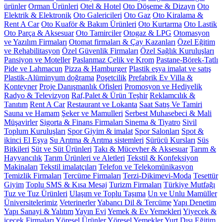
ürünler
Orman Ürünleri
Otel & Hotel
Oto Döşeme & Dizayn
Oto
Elektrik & Elektronik
Oto Galericileri
Oto Gaz
Oto Kiralama &
Rent A Car
Oto Kuaför & Bakım Ürünleri
Oto Kurtarma
Oto Lastik
Oto Parça & Aksesuar
Oto Tamirciler
Otogaz & LPG
Otomasyon
ve Yazılım Firmaları
Otomat firmaları & Çay Kazanları
Özel Eğitim
ve Rehabilitasyon
Özel Güvenlik Firmaları
Özel Sağlık Kuruluşları
Pansiyon ve Moteller
Paslanmaz Çelik ve Krom
Pastane-Börek-Tatlı
Pide ve Lahmacun
Pizza & Hamburger
Plastik eşya imalat ve satış
Plastik-Alüminyum doğrama
Poşetcilik
Prefabrik Ev Villa &
Konteyner
Proje Danışmanlık Ofisleri
Promosyon ve Hediyelik
Radyo & Televizyon
Raf,Palet & Ürün Teşhir
Reklamcılık &
Tanıtım
Rent A Car
Restaurant ve Lokanta
Saat Satış Ve Tamiri
Sauna ve Hamam
Şeker ve Mamulleri
Serbest Muhasebeci & Mali
Müşavirler
Sigorta & Finans Firmaları
Sinema & Tiyatro
Sivil
Toplum Kuruluşları
Spor Giyim & imalat
Spor Salonları
Spot &
ikinci El Eşya
Su Arıtma & Arıtma sistemleri
Sürücü Kursları
Süs
Bitkileri
Süt ve Süt Ürünleri
Takı & Mücevher & Aksesuar
Tarım &
Hayvancılık
Tarım Ürünleri ve Aletleri
Tekstil & Konfeksiyon
Makinaları
Tekstil imalatçıları
Telefon ve Telekomünikasyon
Temizlik Firmaları
Tercüme Firmaları
Terzi-Dikimevi-Moda
Tesettür
Giyim
Toplu SMS & Kısa Mesaj
Turizm Firmaları
Türkiye Mutfağı
Tuz ve Tuz Ürünleri
Ulaşım ve Toplu Taşıma
Un ve Unlu Mamüller
Üniversitelerimiz
Veterinerler
Yabancı Dil & Tercüme
Yapı Denetim
Yapı Sanayi & Yalıtım
Yayın Evi
Yemek & Ev Yemekleri
Yiyecek &
içecek Firmaları
Yöresel Ürünler
Yöresel Yemekler
Yurt Dışı Eğitim