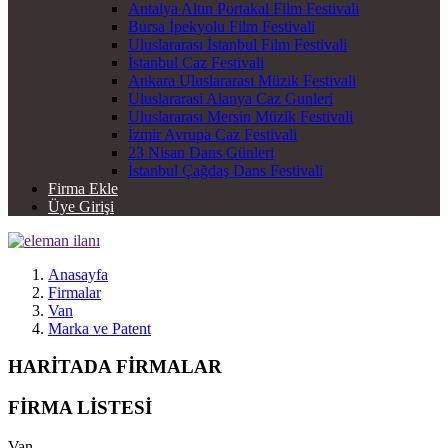
Antalya Altın Portakal Film Festivali
Bursa İpekyolu Film Festivali
Uluslararası İstanbul Film Festivali
İstanbul Caz Festivali
Ankara Uluslararası Müzik Festivali
Uluslararasi Alanya Caz Gunleri
Uluslararası Mersin Müzik Festivali
İzmir Avrupa Caz Festivali
23 Nisan Dans Günleri
İstanbul Çağdaş Dans Festivali
Firma Ekle
Üye Girişi
Anasayfa
Firmalar
Van
Marka ve Patent
HARİTADA FİRMALAR
FİRMA LİSTESİ
Van