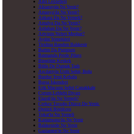
Ağrı Lezzetleri
Aksarayda Ne Yenir?
Amasya'da Ne Yenir?
Ankara Da Ne Yemeli?
Antalya Da Ne Yenir?
Ardahan Da Ne Yenir?
Artvinin Neleri Meşhur?
Aydın Yemekleri
Tiridina Bandım Balıkesir
Bartın Da Pumpum
Batmanda Perde Pilavı
Bingölde Keşkek
Bitlis De Damak Tadı
Aşçılarıyla Ünlü Şehir, Bolu
Burdur Testi Kebabı
Bursa İskenderi
Erik Macunu Şehri Çanakkale
Çorum Leblebi Diyarı
Elazığ'da Ne Yemeli?
Çerkez Tavuğu Düzce De Yenir.
Denizli Börülcesi
Tokat'ta Ne Yemeli
Kastamonu'da Ne Yenir
Balıkesirde Ne Yenir
Gaziantep'te Ne Yenir