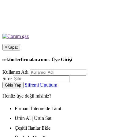
×
Kapat
sektorlerfirmalar.com - Üye Girişi
Kullanıcı Adı
Şifre
Şifremi Unuttum
Giriş Yap
Henüz
üye değil misiniz?
Firmanı İnternetde Tanıt
Ürün Al | Ürün Sat
Çeşitli İlanlar Ekle