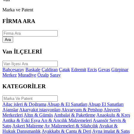
Marka ve Patent
FİRMA ARA
Ara
Van İLÇELERİ
Bahçesaray
Baskale
Çaldiran
Çatak
Edremit
Ercis
Gevas
Gürpinar
Merkez
Muradiye
Özalp
Saray
KATEGORİLER
Ağaç işleri & Doğrama
Ahşap & El Sanatları
Ahşap El Sanatları
Ajanslar
Akaryakıt istasyonları
Akvaryum & Petshop
Alışveriş
Merkezleri
Altın & Gümüş
Ambalaj & Paketleme
Anaokulu & Kreş
Antika & Eski Eşya
Arı & Arıcılık Malzemeleri
Asansör Servis &
Satış
Askeri Malzeme
Av Malzemeleri & Silahçılık
Avukat &
Hukuk Danışmanlık
Ayakkabı & Çanta & Deri
Ayna imalat & Satış