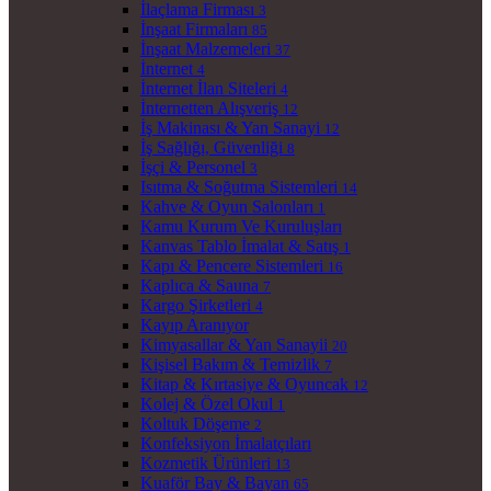
İlaçlama Firması
3
İnşaat Firmaları
85
İnşaat Malzemeleri
37
İnternet
4
İnternet İlan Siteleri
4
İnternetten Alışveriş
12
İş Makinası & Yan Sanayi
12
İş Sağlığı, Güvenliği
8
İşçi & Personel
3
Isıtma & Soğutma Sistemleri
14
Kahve & Oyun Salonları
1
Kamu Kurum Ve Kuruluşları
Kanvas Tablo İmalat & Satış
1
Kapı & Pencere Sistemleri
16
Kaplıca & Sauna
7
Kargo Şirketleri
4
Kayıp Aranıyor
Kimyasallar & Yan Sanayii
20
Kişisel Bakım & Temizlik
7
Kitap & Kırtasiye & Oyuncak
12
Kolej & Özel Okul
1
Koltuk Döşeme
2
Konfeksiyon İmalatçıları
Kozmetik Ürünleri
13
Kuaför Bay & Bayan
65