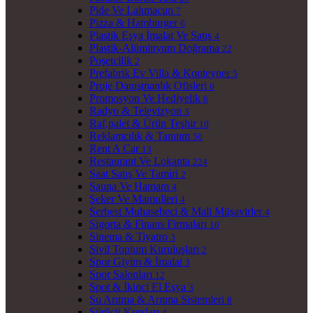
Pide Ve Lahmacun
7
Pizza & Hamburger
6
Plastik Eşya İmalat Ve Satış
4
Plastik-Alüminyum Doğrama
22
Poşetcilik
2
Prefabrik Ev Villa & Konteyner
5
Proje Danışmanlık Ofisleri
6
Promosyon Ve Hediyelik
6
Radyo & Televizyon
3
Raf,palet & Ürün Teşhir
10
Reklamcılık & Tanıtım
50
Rent A Car
13
Restaurant Ve Lokanta
224
Saat Satış Ve Tamiri
2
Sauna Ve Hamam
4
Şeker Ve Mamulleri
4
Serbest Muhasebeci & Mali Müşavirler
4
Sigorta & Finans Firmaları
10
Sinema & Tiyatro
3
Sivil Toplum Kuruluşları
2
Spor Giyim & İmalat
3
Spor Salonları
12
Spot & İkinci El Eşya
3
Su Arıtma & Arıtma Sistemleri
8
Sürücü Kursları
4