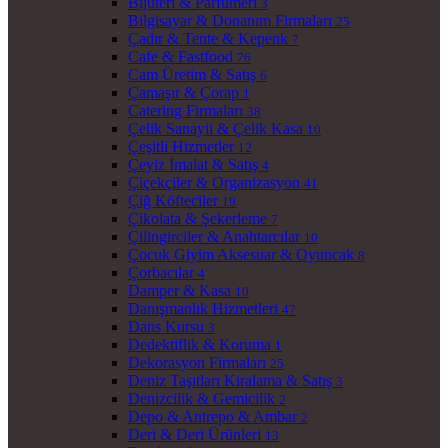
Bijuteri & Parfümeri
3
Bilgisayar & Donanım Firmaları
25
Çadır & Tente & Kepenk
7
Cafe & Fastfood
76
Cam Üretim & Satış
6
Çamaşır & Çorap
1
Catering Firmaları
38
Çelik Sanayii & Çelik Kasa
10
Çeşitli Hizmetler
12
Çeyiz İmalat & Satış
4
Çiçekçiler & Organizasyon
41
Çiğ Köfteciler
19
Çikolata & Şekerleme
7
Çilingirciler & Anahtarcılar
10
Çocuk Giyim Aksesuar & Oyuncak
8
Çorbacılar
4
Damper & Kasa
10
Danışmanlık Hizmetleri
47
Dans Kursu
3
Dedektiflik & Koruma
1
Dekorasyon Firmaları
25
Deniz Taşıtları Kiralama & Satış
3
Denizcilik & Gemicilik
2
Depo & Antrepo & Ambar
2
Deri & Deri Ürünleri
13