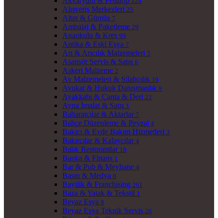
Akvaryum & Petshop
124
Alışveriş Merkezleri
25
Altın & Gümüş
7
Ambalaj & Paketleme
29
Anaokulu & Kreş
99
Antika & Eski Eşya
7
Arı & Arıcılık Malzemeleri
5
Asansör Servis & Satış
6
Askeri Malzeme
2
Av Malzemeleri & Silahçılık
19
Avukat & Hukuk Danışmanlık
9
Ayakkabı & Çanta & Deri
23
Ayna İmalat & Satış
1
Baharatçılar & Aktarlar
7
Bahçe Düzenleme & Peyzaj
4
Bakıcı & Evde Bakım Hizmetleri
3
Bakırcılar & Kalaycılar
4
Balık Restorantlar
18
Banka & Finans
1
Bar & Pub & Meyhane
4
Basın & Medya
8
Bayilik & Franchising
261
Baza & Yatak & Tekstil
1
Beyaz Eşya
8
Beyaz Eşya Teknik Servis
26