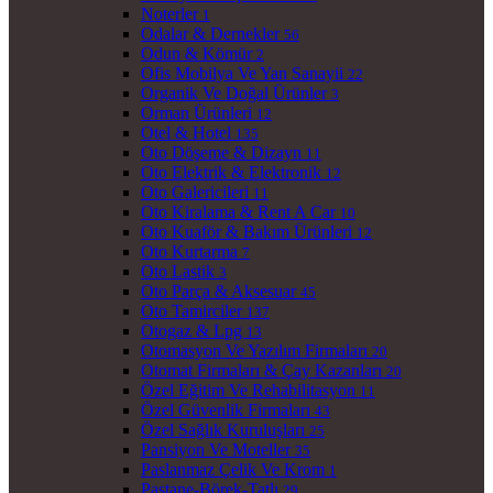
Noterler
1
Odalar & Dernekler
56
Odun & Kömür
2
Ofis Mobilya Ve Yan Sanayii
22
Organik Ve Doğal Ürünler
3
Orman Ürünleri
12
Otel & Hotel
135
Oto Döşeme & Dizayn
11
Oto Elektrik & Elektronik
12
Oto Galericileri
11
Oto Kiralama & Rent A Car
10
Oto Kuaför & Bakım Ürünleri
12
Oto Kurtarma
7
Oto Lastik
3
Oto Parça & Aksesuar
45
Oto Tamirciler
137
Otogaz & Lpg
13
Otomasyon Ve Yazılım Firmaları
20
Otomat Firmaları & Çay Kazanları
20
Özel Eğitim Ve Rehabilitasyon
11
Özel Güvenlik Firmaları
43
Özel Sağlık Kuruluşları
25
Pansiyon Ve Moteller
35
Paslanmaz Çelik Ve Krom
1
Pastane-Börek-Tatlı
29