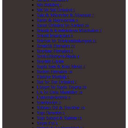
Süs Bitkileri
1
Süt Ve Süt Ürünleri
5
Takı & Mücevher & Aksesuar
7
Tarım & Hayvancılık
9
Tarım Ürünleri Ve Aletleri
29
Tekstil & Konfeksiyon Makinaları
3
Tekstil İmalatçıları
8
Telefon Ve Telekomünikasyon
11
Temizlik Firmaları
23
Tercüme Firmaları
3
Terzi-Dikimevi-Moda
4
Tesettür Giyim
Toplu Sms & Kısa Mesaj
4
Turizm Firmaları
18
Türkiye Mutfağı
1
Tuz Ve Tuz Ürünleri
1
Ulaşım Ve Toplu Taşıma
20
Un Ve Unlu Mamüller
10
Üniversitelerimiz
6
Veterinerler
3
Yabancı Dil & Tercüme
10
Yapı Denetim
5
Yapı Sanayi & Yalıtım
11
Yayın Evi
1