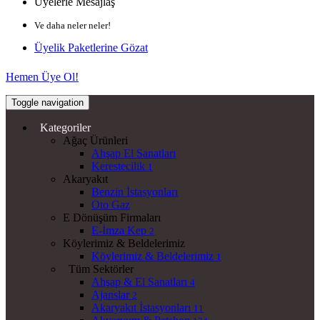
Üyelerle Mesajlaş
Ve daha neler neler!
Üyelik Paketlerine Gözat
Hemen Üye Ol!
Toggle navigation
Kategoriler
Ağaç Ürünleri
Ahşap El Sanatları
Kerestecilik
1
Akaryakıt
Benzin İstasyonları
Oto Gaz
E Dönüşüm Firmaları
E-İmza Kep
2
Köylerimiz & Beldelerimiz
Köylerimiz & Beldelerimiz
1
Tüm Sektörler
Ahşap & El Sanatları
4
Ajanslar
2
Akaryakıt İstasyonları
11