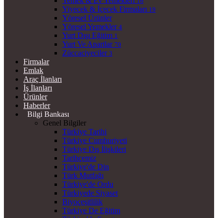
Yemek & Ev Yemekleri
16
Yiyecek & İçecek Firmaları
19
Yöresel Ürünler
Yöresel Yemekler
4
Yurt Dışı Eğitim
1
Yurt Ve Apartlar
70
Züccaciyeciler
3
Firmalar
Emlak
Araç İlanları
İş İlanları
Ürünler
Haberler
Bilgi Bankası
Genel Bilgiler
Türkiye Tarihi
Türkiye Cumhuriyeti
Türkiye Dış İlişkileri
Tarihçemiz
Türkiye'de Din
Türk Mutfağı
Türkiye'de Ordu
Türkiyede Siyaset
Biyoçeşitlilik
Türkiye De Eğitim