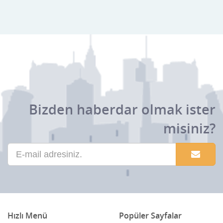
Bahçe düzenleme & Peyzaj
Bakıcı & Evde Bakım Hizmetleri
Bakırcılar & Kalaycılar
Balık Restorantlar
Banka & Finans
Bizden haberdar olmak ister
Bar & Pub & Meyhane
misiniz?
Basın & Medya
Bayilik & Franchising
Baza & Yatak & Tekstil
Benzin istasyonları
Hızlı Menü
Popüler Sayfalar