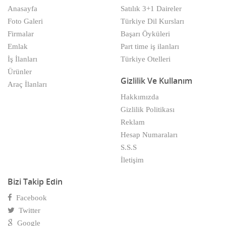
Beyaz Eşya
Anasayfa
Satılık 3+1 Daireler
Beyaz Eşya Teknik Servis
Foto Galeri
Türkiye Dil Kursları
Firmalar
Başarı Öyküleri
Bijuteri & Parfümeri
Emlak
Part time iş ilanları
İş İlanları
Türkiye Otelleri
Bilgisayar & Donanım Firmaları
Ürünler
Gizlilik Ve Kullanım
Çadır & Tente & Kepenk
Araç İlanları
Hakkımızda
Cafe & Fastfood
Gizlilik Politikası
Reklam
Cam Üretim & Satış
Hesap Numaraları
Çamaşır & Çorap
S.S.S
İletişim
Catering Firmaları
Bizi Takip Edin
Çelik Sanayii & Çelik Kasa
Facebook
Çeşitli Hizmetler
Twitter
Google