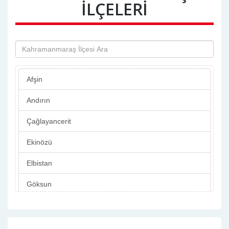
İLÇELERİ
Afşin
Andırın
Çağlayancerit
Ekinözü
Elbistan
Göksun
Merkez
Nurhak