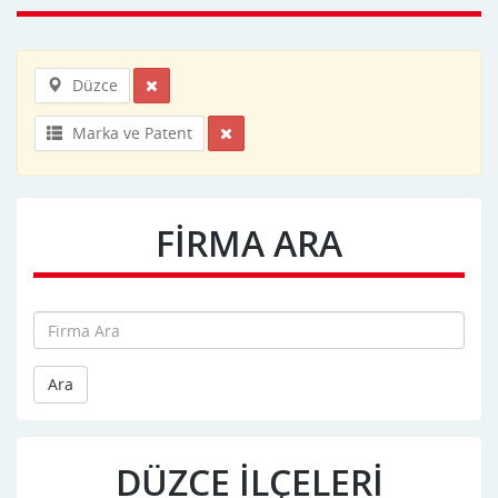
Düzce
Marka ve Patent
FİRMA ARA
Ara
DÜZCE İLÇELERİ