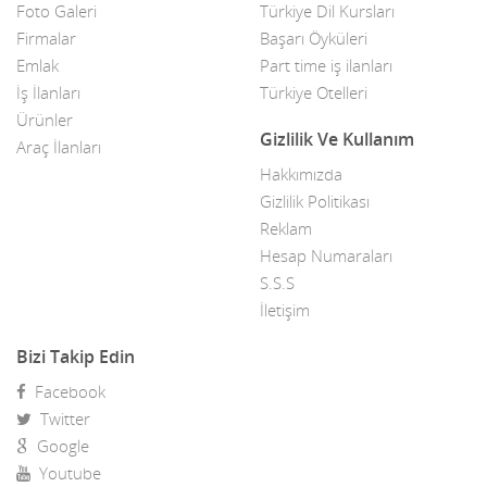
Beyaz Eşya Teknik Servis
Foto Galeri
Türkiye Dil Kursları
Firmalar
Başarı Öyküleri
Bijuteri & Parfümeri
Emlak
Part time iş ilanları
İş İlanları
Türkiye Otelleri
Bilgisayar & Donanım Firmaları
Ürünler
Gizlilik Ve Kullanım
Çadır & Tente & Kepenk
Araç İlanları
Hakkımızda
Cafe & Fastfood
Gizlilik Politikası
Reklam
Cam Üretim & Satış
Hesap Numaraları
Çamaşır & Çorap
S.S.S
İletişim
Catering Firmaları
Bizi Takip Edin
Çelik Sanayii & Çelik Kasa
Facebook
Çeşitli Hizmetler
Twitter
Google
Çeyiz imalat & Satış
Youtube