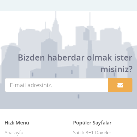
Bahçe düzenleme & Peyzaj
Bakıcı & Evde Bakım Hizmetleri
Bakırcılar & Kalaycılar
Balık Restorantlar
Banka & Finans
Bizden haberdar olmak ister
Bar & Pub & Meyhane
misiniz?
Basın & Medya
Bayilik & Franchising
Baza & Yatak & Tekstil
Benzin istasyonları
Hızlı Menü
Popüler Sayfalar
Beyaz Eşya
Anasayfa
Satılık 3+1 Daireler