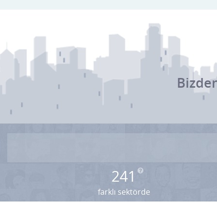
Altın & Gümüş
Ambalaj & Paketleme
Anaokulu & Kreş
Antika & Eski Eşya
Bizden
Arı & Arıcılık Malzemeleri
Asansör Servis & Satış
Askeri Malzeme
Av Malzemeleri & Silahçılık
Avukat & Hukuk
241
Danışmanlık
farklı sektörde
Ayakkabı & Çanta & Deri
Ayna imalat & Satış