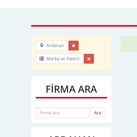
Ardahan
Marka ve Patent
FİRMA ARA
Ara