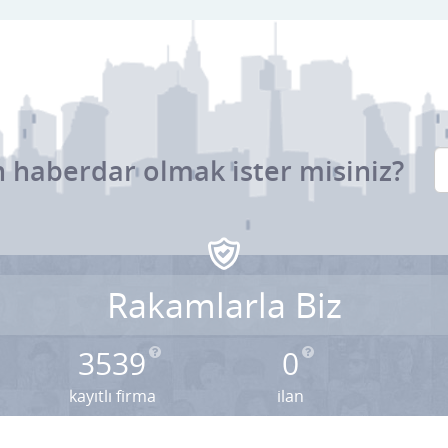
 haberdar olmak ister misiniz?
Rakamlarla Biz
3539
0
kayıtlı firma
ilan