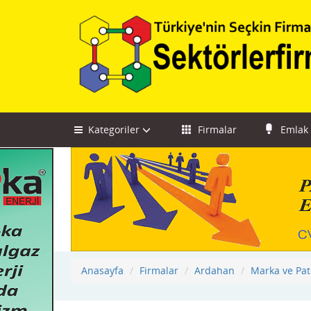
Kategoriler
Firmalar
Emlak
Anasayfa
Firmalar
Ardahan
Marka ve Pat