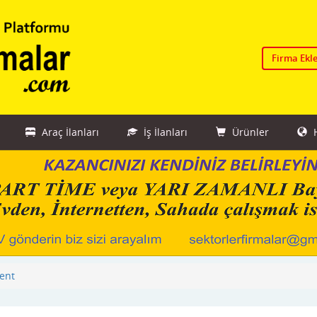
Firma Ekl
Araç İlanları
İş İlanları
Ürünler
H
ent